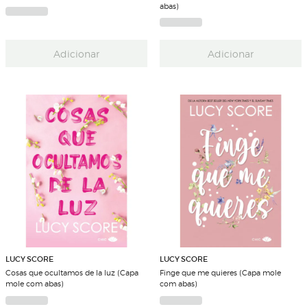
abas)
Adicionar
Adicionar
LUCY SCORE
LUCY SCORE
Cosas que ocultamos de la luz (Capa
Finge que me quieres (Capa mole
mole com abas)
com abas)