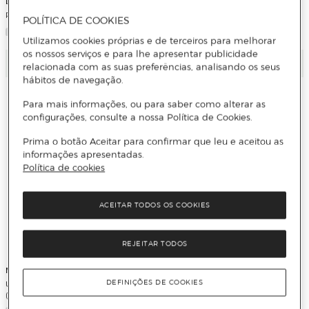
LUCY SCORE
Recuerda que me quieres
POLÍTICA DE COOKIES
Utilizamos cookies próprias e de terceiros para melhorar
os nossos serviços e para lhe apresentar publicidade
Adicionar
Adicionar
relacionada com as suas preferências, analisando os seus
hábitos de navegação.
Para mais informações, ou para saber como alterar as
configurações, consulte a nossa Política de Cookies.
Prima o botão Aceitar para confirmar que leu e aceitou as
informações apresentadas.
Política de cookies
ACEITAR TODOS OS COOKIES
REJEITAR TODOS
MONCOMBLE MORGANE
SCORE LUCY
UNA PRIMAVERA PARA FLORECER
COSAS QUE NUNCA DEJAMOS
DEFINIÇÕES DE COOKIES
(EDICIÓN ESP (Capa dura)
ATRÁS (ED. ESPEC (Capa dura)