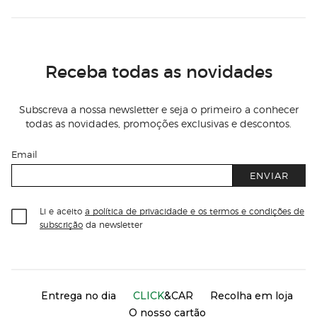
Receba todas as novidades
Subscreva a nossa newsletter e seja o primeiro a conhecer
todas as novidades, promoções exclusivas e descontos.
Email
ENVIAR
Li e aceito
a política de privacidade e os termos e condições de
subscrição
da newsletter
Información del sitio web y servicios
Servicios destacados
Entrega no dia
CLICK
&CAR
Recolha em loja
O nosso cartão