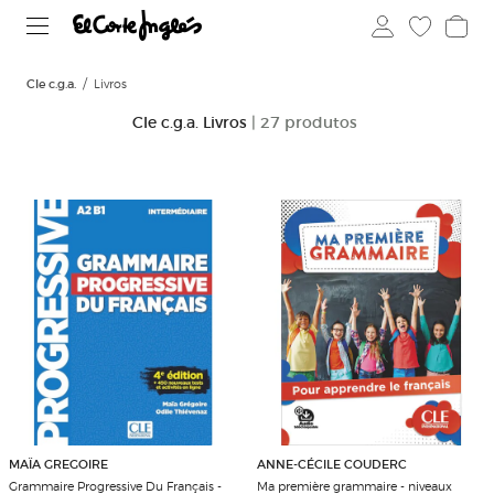
Cle c.g.a.
Livros
Cle c.g.a. Livros
| 27 produtos
MAÏA GREGOIRE
ANNE-CÉCILE COUDERC
Grammaire Progressive Du Français -
Ma première grammaire - niveaux