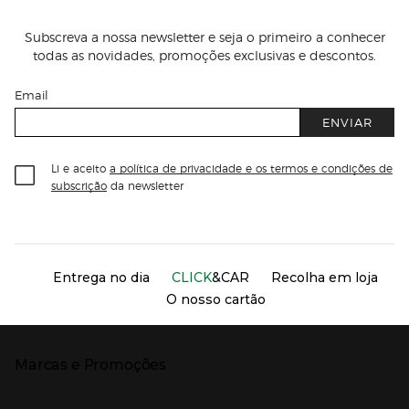
Subscreva a nossa newsletter e seja o primeiro a conhecer
todas as novidades, promoções exclusivas e descontos.
Email
ENVIAR
Li e aceito
a política de privacidade e os termos e condições de
subscrição
da newsletter
Información del sitio web y servicios
Servicios destacados
Entrega no dia
CLICK
&CAR
Recolha em loja
O nosso cartão
Marcas e Promoções
Presiona Enter para expandir
As nossas marcas