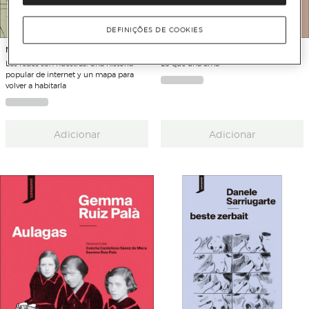
DEFINIÇÕES DE COOKIES
MARTA G. FRANCO
MIREN BILLELABEITIA
Las redes son nuestras: Una historia
Lo que una ama
popular de internet y un mapa para
volver a habitarla
Adicionar
Adicionar