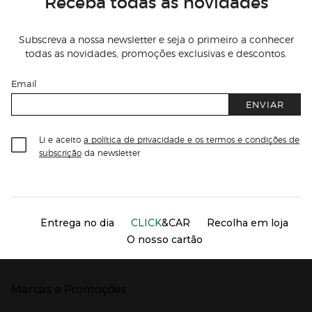
Receba todas as novidades
Subscreva a nossa newsletter e seja o primeiro a conhecer
todas as novidades, promoções exclusivas e descontos.
Email
ENVIAR
Li e aceito
a política de privacidade e os termos e condições de
subscrição
da newsletter
Información del sitio web y servicios
Servicios destacados
Entrega no dia
CLICK
&CAR
Recolha em loja
O nosso cartão
Marcas e Promoções