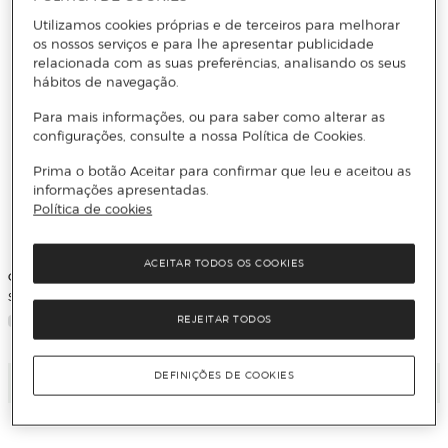
Utilizamos cookies próprias e de terceiros para melhorar
os nossos serviços e para lhe apresentar publicidade
relacionada com as suas preferências, analisando os seus
hábitos de navegação.
Para mais informações, ou para saber como alterar as
configurações, consulte a nossa Política de Cookies.
Prima o botão Aceitar para confirmar que leu e aceitou as
informações apresentadas.
Política de cookies
ACEITAR TODOS OS COOKIES
ORGAZ MARIBEL
GÓMEZ ANUARBE MANUEL
Ser actriz en el madrid teatral
RECÓPOLIS Y ZORITA DE LOS
CANES (Capa Mole)
REJEITAR TODOS
DEFINIÇÕES DE COOKIES
Adicionar
Adicionar