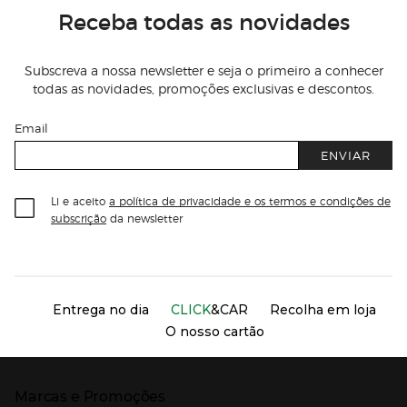
Receba todas as novidades
Subscreva a nossa newsletter e seja o primeiro a conhecer
todas as novidades, promoções exclusivas e descontos.
Email
ENVIAR
Li e aceito
a política de privacidade e os termos e condições de
subscrição
da newsletter
Información del sitio web y servicios
Servicios destacados
Entrega no dia
CLICK
&CAR
Recolha em loja
O nosso cartão
Marcas e Promoções