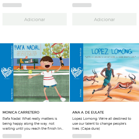
Adicionar
Adicionar
MONICA CARRETERO
ANA A. DE EULATE
Rafa Nadal: What really matters is
Lopez Lomong: We're all destined to
being happy along the way, not
use our talent to change people's
waiting until you reach the finish line.
lives. (Capa dura)
(Capa dura)