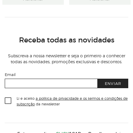
Receba todas as novidades
Subscreva a nossa newsletter e seja o primeiro a conhecer
todas as novidades, promoções exclusivas e descontos.
Email
ENVIAR
Li e aceito
a política de privacidade e os termos e condições de
subscrição
da newsletter
Información del sitio web y servicios
Servicios destacados