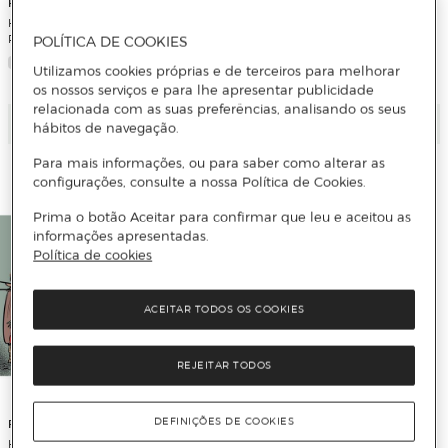
PEDRO CIFUENTES
PEDRO CIFUENTES
Historia del arte en cómic. El
Historia del España en cómic. La
Renacimiento (Capa dura)
prehistoria en la península ibérica
POLÍTICA DE COOKIES
(Capa dura)
Utilizamos cookies próprias e de terceiros para melhorar
os nossos serviços e para lhe apresentar publicidade
relacionada com as suas preferências, analisando os seus
Adicionar
Adicionar
hábitos de navegação.
Para mais informações, ou para saber como alterar as
configurações, consulte a nossa Política de Cookies.
Prima o botão Aceitar para confirmar que leu e aceitou as
informações apresentadas.
Política de cookies
ACEITAR TODOS OS COOKIES
REJEITAR TODOS
DEFINIÇÕES DE COOKIES
PEDRO CIFUENTES
LUIS MANUEL LÓPEZ ROMÁN
Historia del arte en cómic. Arte
Tiberio Graco. Tribuno de las legiones