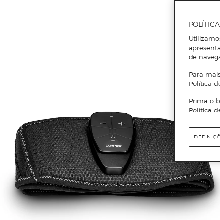
POLÍTIC
Utilizamo
apresenta
de naveg
Para mais
Política d
Prima o b
Política d
DEFINIÇ