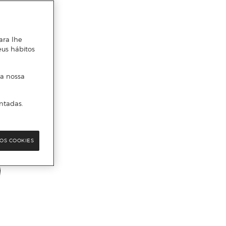
ara lhe
eus hábitos
 a nossa
ntadas.
OS COOKIES