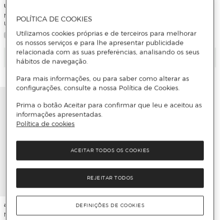
Under Armour
Meias de Training de Criança New Y
POLÍTICA DE COOKIES
UA Perf Tech 3pk NS
Utilizamos cookies próprias e de terceiros para melhorar
os nossos serviços e para lhe apresentar publicidade
relacionada com as suas preferências, analisando os seus
Adicionar
Adicionar
hábitos de navegação.
Para mais informações, ou para saber como alterar as
configurações, consulte a nossa Política de Cookies.
adidas
Prima o botão Aceitar para confirmar que leu e aceitou as
Meias de Criança Essentials
informações apresentadas.
Política de cookies
ACEITAR TODOS OS COOKIES
REJEITAR TODOS
adidas
DEFINIÇÕES DE COOKIES
Meias de Criança Essentials