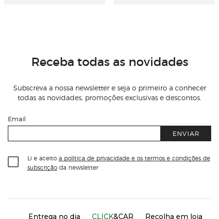
Receba todas as novidades
Subscreva a nossa newsletter e seja o primeiro a conhecer
todas as novidades, promoções exclusivas e descontos.
Email
ENVIAR
Li e aceito
a política de privacidade e os termos e condições de
subscrição
da newsletter
Información del sitio web y servicios
Servicios destacados
Entrega no dia
CLICK
&CAR
Recolha em loja