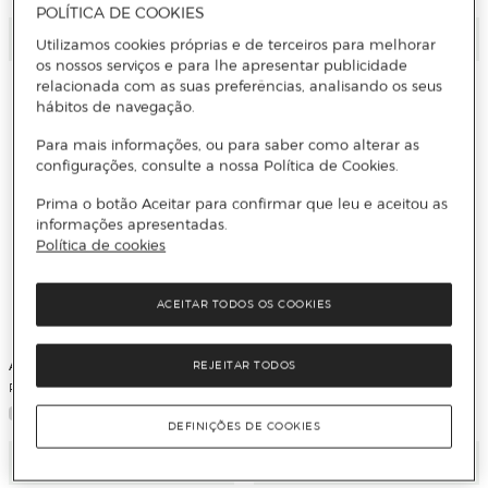
POLÍTICA DE COOKIES
Adicionar
Adicionar
Utilizamos cookies próprias e de terceiros para melhorar
os nossos serviços e para lhe apresentar publicidade
relacionada com as suas preferências, analisando os seus
hábitos de navegação.
Para mais informações, ou para saber como alterar as
configurações, consulte a nossa Política de Cookies.
Prima o botão Aceitar para confirmar que leu e aceitou as
informações apresentadas.
Política de cookies
ACEITAR TODOS OS COOKIES
Aqua Marina
Aqua Marina
REJEITAR TODOS
Remo Paddle Surf Carbon Guide
Inflador Elétrico 12 V
DEFINIÇÕES DE COOKIES
Adicionar
Adicionar