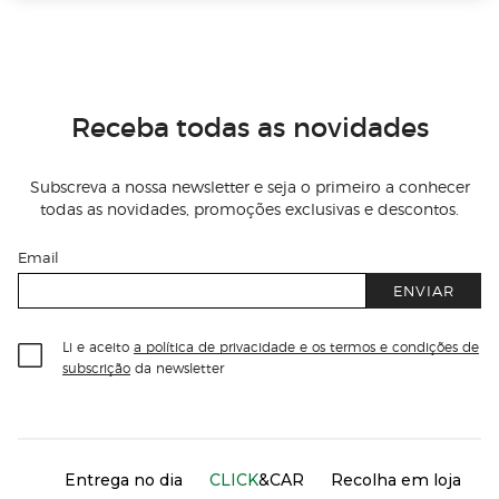
Receba todas as novidades
Subscreva a nossa newsletter e seja o primeiro a conhecer
todas as novidades, promoções exclusivas e descontos.
Email
ENVIAR
Li e aceito
a política de privacidade e os termos e condições de
subscrição
da newsletter
Información del sitio web y servicios
Servicios destacados
Entrega no dia
CLICK
&CAR
Recolha em loja