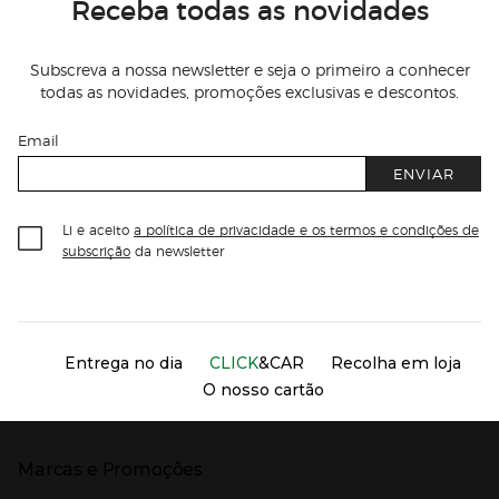
Receba todas as novidades
Subscreva a nossa newsletter e seja o primeiro a conhecer
todas as novidades, promoções exclusivas e descontos.
Email
ENVIAR
Li e aceito
a política de privacidade e os termos e condições de
subscrição
da newsletter
Información del sitio web y servicios
Servicios destacados
Entrega no dia
CLICK
&CAR
Recolha em loja
O nosso cartão
Marcas e Promoções