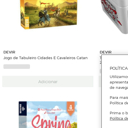
DEVIR
DEVIR
Jogo de Tabuleiro Cidades E Cavaleiros Catan
Trading Card G
2025
POLÍTIC
Utilizamo
Adicionar
apresenta
de naveg
Para mais
Política d
Prima o b
Política d