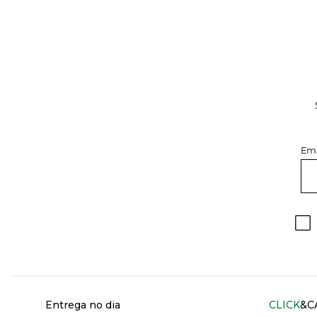
Ema
Información del sitio web y servicios
Entrega no dia
CLICK
&C