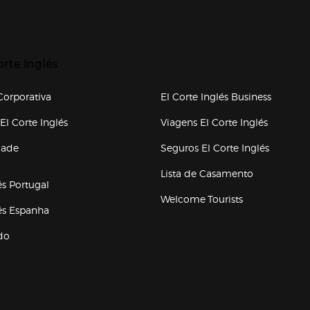
p categorias
r para expandir
orte Inglés
upo el corte inglés
orporativa
El Corte Inglés Business
(abre en nueva ventana)
(abre en
El Corte Inglés
Viagens El Corte Inglés
(abre en
dade
Seguros El Corte Inglés
a ventana)
Lista de Casamento
és Portugal
Welcome Tourists
(abre en nueva ventana)
lés Espanha
do