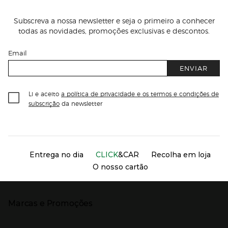
Subscreva a nossa newsletter e seja o primeiro a conhecer
todas as novidades, promoções exclusivas e descontos.
Email
ENVIAR
Li e aceito
a política de privacidade e os termos e condições de
subscrição
da newsletter
Información del sitio web y servicios
Servicios destacados
Entrega no dia
CLICK
&CAR
Recolha em loja
O nosso cartão
Marcas e Promoções
Presiona Enter para expandir
As nossas marcas