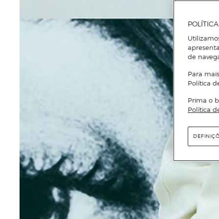
POLÍTIC
Utilizamo
apresenta
de naveg
Para mais
Política d
Prima o b
Política d
DEFINIÇ