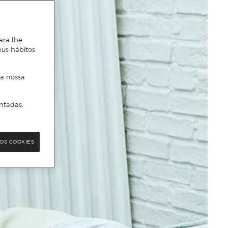
ara lhe
eus hábitos
 a nossa
ntadas.
OS COOKIES