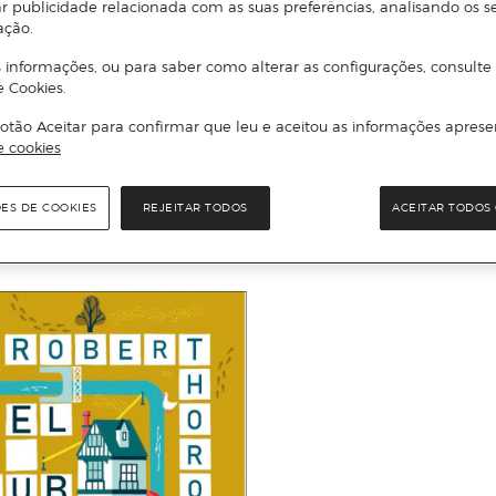
r publicidade relacionada com as suas preferências, analisando os s
ação.
 informações, ou para saber como alterar as configurações, consulte
e Cookies.
CLARA DUARTE
Cada seis meses (Capa mole)
G
otão Aceitar para confirmar que leu e aceitou as informações aprese
ras en la vida de una mujer
e cookies
m abas)
ÕES DE COOKIES
REJEITAR TODOS
ACEITAR TODOS 
Adicionar
Adicionar