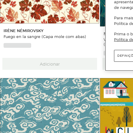
apresenta
de naveg
Para mais
Política d
IRÈNE NÉMIROVSKY
STEFAN ZWEI
Prima o b
Fuego en la sangre (Capa mole com abas)
Veinticuatro ho
Política d
(Capa mole co
DEFINIÇ
Adicionar