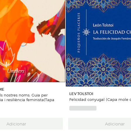
ME
LEV TOLSTOI
s nostres noms: Guia per
Felicidad conyugal (Capa mole 
a i resiliència feminista(Tapa
Adicionar
Adicionar