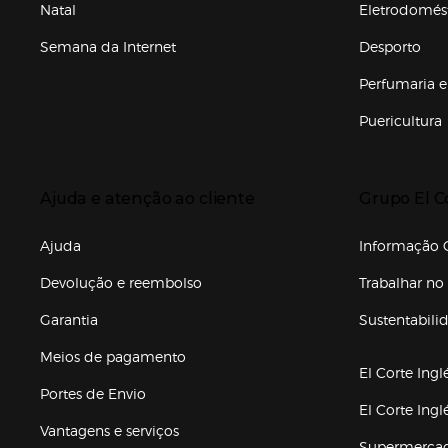
Natal
Eletrodomés
Semana da Internet
Desporto
Enlaces de marcas e promoções
Perfumaria e
Puericultura
Enlaces de to
Presiona Enter para expandir
Presiona Ente
Ajuda e atenção ao cliente
Grupo El C
Enlaces de gr
Ajuda
Informação C
Devolução e reembolso
Trabalhar no 
Garantia
Sustentabili
(abre en nuev
Meios de pagamento
El Corte Ingl
Portes de Envio
El Corte Ing
Vantagens e serviços
Supermerca