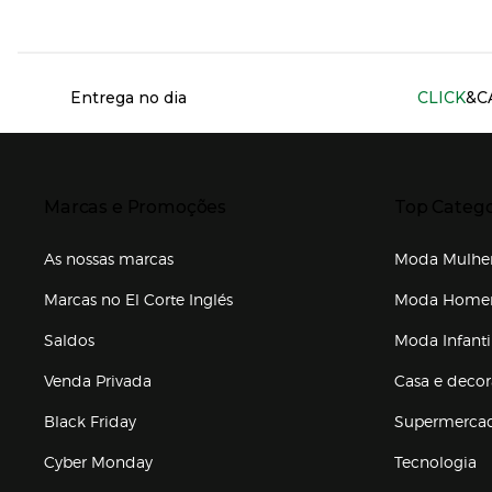
Información del sitio web y servicios
Entrega no dia
CLICK
&C
Presiona Enter para expandir
Presiona Ente
Marcas e Promoções
Top Catego
As nossas marcas
Moda Mulhe
Marcas no El Corte Inglés
Moda Hom
Saldos
Moda Infanti
Venda Privada
Casa e deco
Black Friday
Supermerca
Cyber Monday
Tecnologia