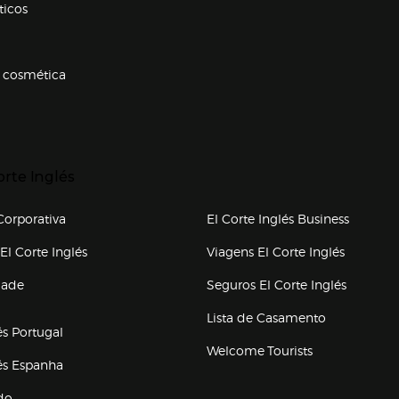
ticos
 cosmética
p categorias
r para expandir
orte Inglés
upo el corte inglés
orporativa
El Corte Inglés Business
(abre en nueva ventana)
(abre en
El Corte Inglés
Viagens El Corte Inglés
(abre en
dade
Seguros El Corte Inglés
a ventana)
Lista de Casamento
és Portugal
Welcome Tourists
(abre en nueva ventana)
lés Espanha
do