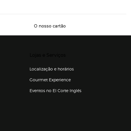
O nosso cartão
Presiona Enter para expandir
Lojas e Serviços
Localização e horários
Gourmet Experience
Eventos no El Corte Inglés
Enlaces de lojas e serviços