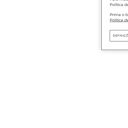
Política d
Prima o b
Política d
DEFINIÇ