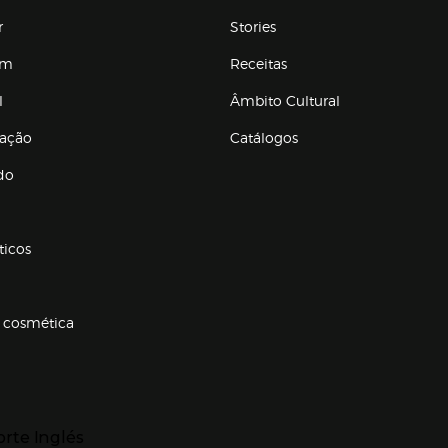
r
Stories
em
Receitas
l
Âmbito Cultural
ração
Catálogos
Enlaces de conteúdos
do
ticos
 cosmética
p categorias
r para expandir
orte Inglés