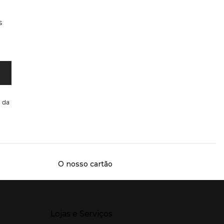
s
da
O nosso cartão
Presiona Enter para expandir
Lojas e Serviços