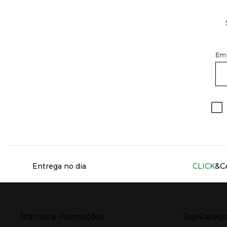
Ema
Información del sitio web y servicios
Entrega no dia
CLICK
&C
Presiona Enter para expandir
Presiona Ente
Marcas e Promoções
Top Catego