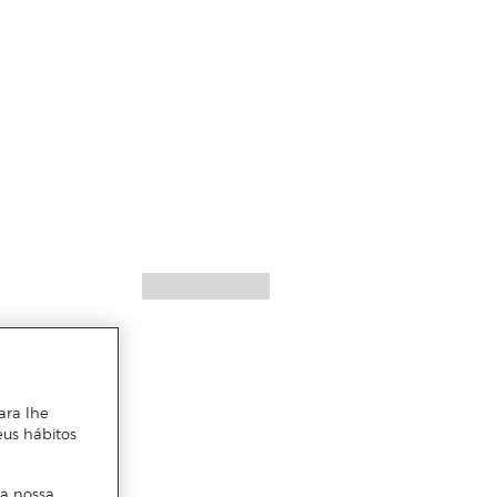
ara lhe
eus hábitos
 a nossa