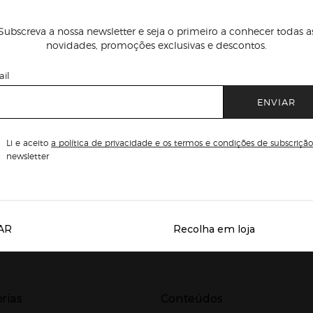
Subscreva a nossa newsletter e seja o primeiro a conhecer todas a
novidades, promoções exclusivas e descontos.
il
ENVIAR
Li e aceito
a política de privacidade e os termos e condições de subscrição
newsletter
AR
Recolha em loja
Servicios destacados
r para expandir
Presiona Enter para expandir
rias
Conteúdos