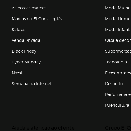
As nossas marcas
Moda Mulhe
Marcas no El Corte Inglés
Moda Hom
Saldos
Moda Infanti
Venda Privada
Casa e deco
Black Friday
Supermerca
Cyber Monday
Tecnologia
Natal
Eletrodomés
Semana da Internet
Desporto
Enlaces de marcas e promoções
Perfumaria e
Puericultura
Enlaces de to
Presiona Enter para expandir
Presiona Ente
Ajuda e atenção ao cliente
Grupo El C