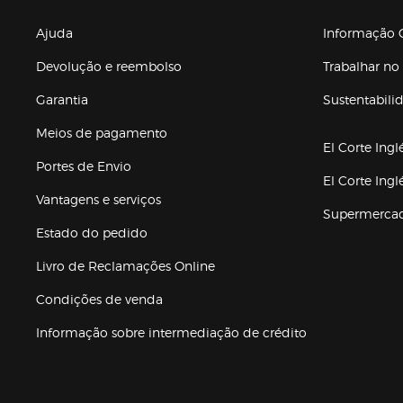
Enlaces de gr
Ajuda
Informação C
Devolução e reembolso
Trabalhar no 
Garantia
Sustentabili
(abre en nuev
Meios de pagamento
El Corte Ingl
Portes de Envio
El Corte Ing
Vantagens e serviços
Supermerca
Estado do pedido
Livro de Reclamações Online
Condições de venda
(abre en nueva 
Informação sobre intermediação de crédito
Enlaces de ajuda e atenção ao cliente