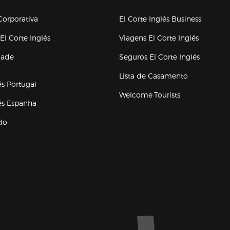
upo el corte inglés
orporativa
El Corte Inglés Business
(abre en nueva ventana)
(abre en
El Corte Inglés
Viagens El Corte Inglés
(abre en
dade
Seguros El Corte Inglés
a ventana)
Lista de Casamento
és Portugal
Welcome Tourists
(abre en nueva ventana)
lés Espanha
do
ventana)
Marca El Corte Inglés