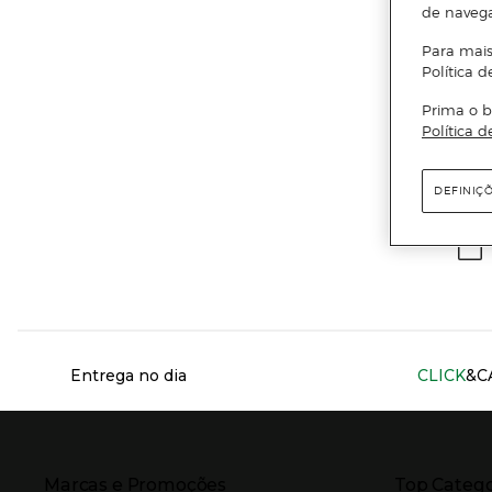
de naveg
Para mais
Política d
Prima o b
Política d
Ema
DEFINIÇ
Información del sitio web y servicios
Entrega no dia
CLICK
&C
Presiona Enter para expandir
Presiona Ente
Marcas e Promoções
Top Catego