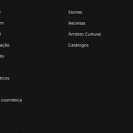
r
Stories
em
Receitas
l
Âmbito Cultural
ração
Catálogos
Enlaces de conteúdos
do
ticos
 cosmética
p categorias
r para expandir