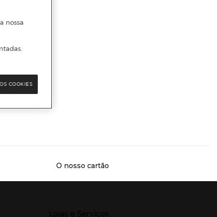
 a nossa
s
ntadas.
OS COOKIES
da
O nosso cartão
Presiona Enter para expandir
Lojas e Serviços