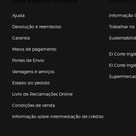
Ajuda e atenção ao cliente
Grupo El C
Enlaces de gr
Ajuda
Informação C
Devolução e reembolso
Trabalhar no 
Garantia
Sustentabili
(abre en nuev
Meios de pagamento
El Corte Ingl
Portes de Envio
El Corte Ing
Vantagens e serviços
Supermerca
Estado do pedido
Livro de Reclamações Online
Condições de venda
(abre en nueva 
Informação sobre intermediação de crédito
Enlaces de ajuda e atenção ao cliente