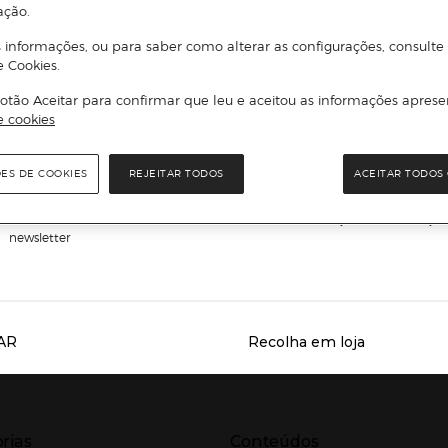
ação.
 informações, ou para saber como alterar as configurações, consulte
Subscreva a nossa newsletter e seja o primeiro a conhecer todas a
e Cookies.
novidades, promoções exclusivas e descontos.
otão Aceitar para confirmar que leu e aceitou as informações aprese
e cookies
il
ENVIAR
ÕES DE COOKIES
REJEITAR TODOS
ACEITAR TODOS 
Li e aceito
a política de privacidade e os termos e condições de subscrição
newsletter
AR
Recolha em loja
Servicios destacados
r para expandir
Presiona Enter para expandir
rias
Conteúdos