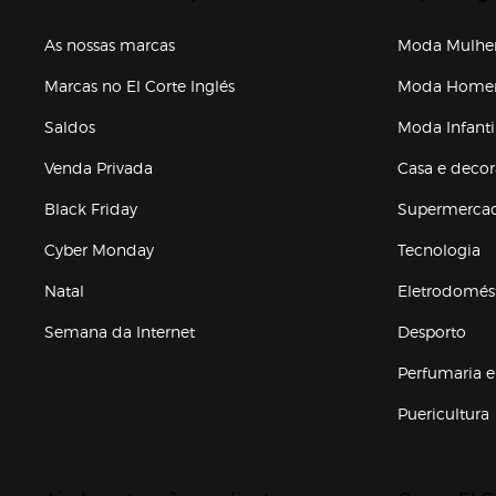
As nossas marcas
Moda Mulhe
Marcas no El Corte Inglés
Moda Hom
Saldos
Moda Infanti
Venda Privada
Casa e deco
Black Friday
Supermerca
Cyber Monday
Tecnologia
Natal
Eletrodomés
Semana da Internet
Desporto
Enlaces de marcas e promoções
Perfumaria e
Puericultura
Enlaces de to
Presiona Enter para expandir
Presiona Ente