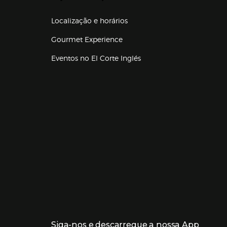
Localização e horários
Gourmet Experience
Eventos no El Corte Inglés
Enlaces de lojas e serviços
Siga-nos e descarregue a nossa App