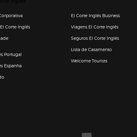
orte Inglés
upo el corte inglés
orporativa
El Corte Inglés Business
(abre en nueva ventana)
(abre en
El Corte Inglés
Viagens El Corte Inglés
(abre en
dade
Seguros El Corte Inglés
a ventana)
Lista de Casamento
és Portugal
Welcome Tourists
(abre en nueva ventana)
lés Espanha
do
ventana)
Marca El Corte Inglés