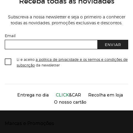
Receba todas as novidades
Subscreva a nossa newsletter e seja o primeiro a conhecer
todas as novidades, promoções exclusivas e descontos.
Email
ENVIAR
Li e aceito
a política de privacidade e os termos e condições de
subscrição
da newsletter
Información del sitio web y servicios
Servicios destacados
Entrega no dia
CLICK
&CAR
Recolha em loja
O nosso cartão
Marcas e Promoções