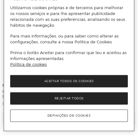
Utilizamos cookies próprias e de terceiros para melhorar
os nossos serviços e para lhe apresentar publicidade
relacionada com as suas preferências, analisando os seus
hábitos de navegação.
Para mais informações, ou para saber como alterar as
configurações, consulte a nossa Política de Cookies.
Prima o botão Aceitar para confirmar que leu e aceitou as
informações apresentadas.
Política de cookies
ACEITAR TODOS OS COOKIES
FISHER PRICE
FISHER PRICE
Quadro magnético Fisher-Price
Pirâmide de Equilíbrio Eco-Preço de
Doodle Pro Pets
Pesca
REJEITAR TODOS
DEFINIÇÕES DE COOKIES
Adicionar
Adicionar