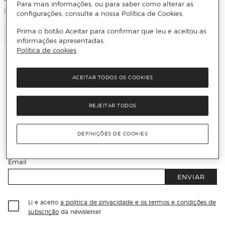
Para mais informações, ou para saber como alterar as
configurações, consulte a nossa Política de Cookies.
Prima o botão Aceitar para confirmar que leu e aceitou as
Adicionar
informações apresentadas.
Política de cookies
ACEITAR TODOS OS COOKIES
Receba todas as novidades
REJEITAR TODOS
Subscreva a nossa newsletter e seja o primeiro a conhecer
DEFINIÇÕES DE COOKIES
todas as novidades, promoções exclusivas e descontos.
Email
ENVIAR
Li e aceito
a política de privacidade e os termos e condições de
subscrição
da newsletter