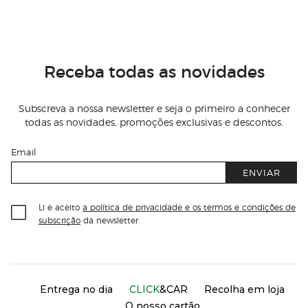
Receba todas as novidades
Subscreva a nossa newsletter e seja o primeiro a conhecer
todas as novidades, promoções exclusivas e descontos.
Email
ENVIAR
Li e aceito
a política de privacidade e os termos e condições de
subscrição
da newsletter
Información del sitio web y servicios
Servicios destacados
Entrega no dia
CLICK
&CAR
Recolha em loja
O nosso cartão