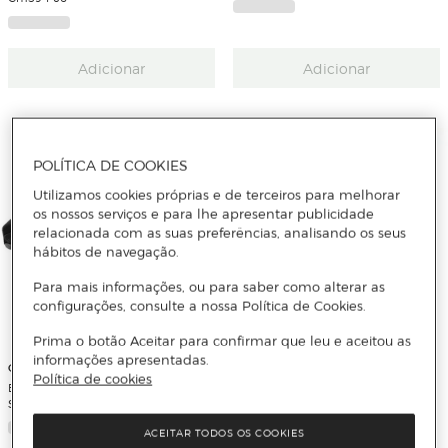
Adicionar
Adicionar
POLÍTICA DE COOKIES
Utilizamos cookies próprias e de terceiros para melhorar
os nossos serviços e para lhe apresentar publicidade
relacionada com as suas preferências, analisando os seus
hábitos de navegação.
Para mais informações, ou para saber como alterar as
configurações, consulte a nossa Política de Cookies.
Prima o botão Aceitar para confirmar que leu e aceitou as
informações apresentadas.
GHUTS
GHUTS
Política de cookies
Bolsa de Cintura GH159 P06
Mochila My Ghuts Pc Wonderful
Socialiker Ghuts
2024 41×32,5×14,5cm Gh211-p06
ACEITAR TODOS OS COOKIES