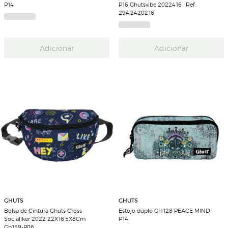
P14
P16 Ghutsvibe 2022416 , Ref.
294.2420216
Adicionar
Adicionar
GHUTS
GHUTS
Bolsa de Cintura Ghuts Cross
Estojo duplo GH128 PEACE MIND
Socialiker 2022 22X16,5X8Cm
P14
Gh159-P06