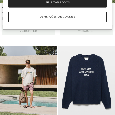
REJEITAR TODOS
Green Coast
Green Coast
Calções de Banho Básicos Lisos
Calções de Banho Básicos Lisos
DEFINIÇÕES DE COOKIES
Adicionar
Adicionar