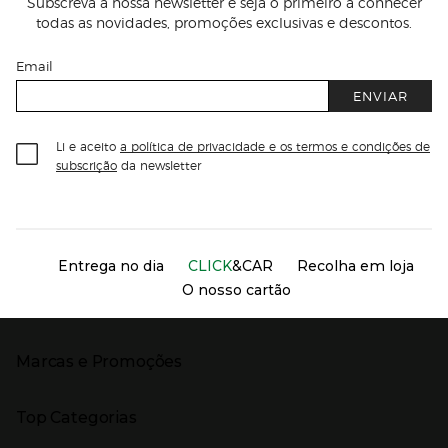
Subscreva a nossa newsletter e seja o primeiro a conhecer
todas as novidades, promoções exclusivas e descontos.
Email
ENVIAR
Li e aceito
a política de privacidade e os termos e condições de
subscrição
da newsletter
Información del sitio web y servicios
Servicios destacados
Entrega no dia
CLICK
&CAR
Recolha em loja
O nosso cartão
Marcas e Promoções
Presiona Enter para expandir
As nossas marcas
Top Categorias
Marcas no El Corte Inglés
Saldos