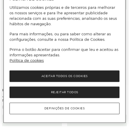
Adicionar
Adicionar
Utilizamos cookies próprias e de terceiros para melhorar
os nossos serviços e para lhe apresentar publicidade
relacionada com as suas preferências, analisando os seus
hábitos de navegação.
Para mais informações, ou para saber como alterar as
configurações, consulte a nossa Política de Cookies.
Prima o botão Aceitar para confirmar que leu e aceitou as
informações apresentadas.
Política de cookies
ACEITAR TODOS OS COOKIES
HEADU
HEADU
REJEITAR TODOS
Jogo X-Ray Mission: Safari Park -
Jogo Funny Faces
Magic Torch
DEFINIÇÕES DE COOKIES
Adicionar
Adicionar