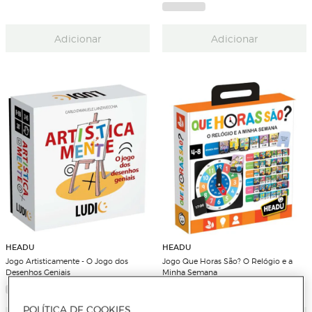
Adicionar
Adicionar
HEADU
HEADU
Jogo Artisticamente - O Jogo dos
Jogo Que Horas São? O Relógio e a
Desenhos Geniais
Minha Semana
POLÍTICA DE COOKIES