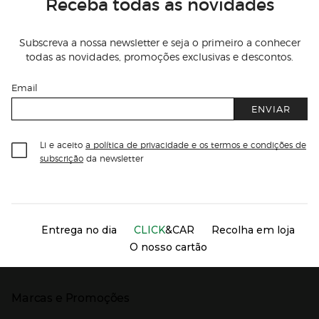
Receba todas as novidades
Subscreva a nossa newsletter e seja o primeiro a conhecer
todas as novidades, promoções exclusivas e descontos.
Email
ENVIAR
Li e aceito
a política de privacidade e os termos e condições de
subscrição
da newsletter
Información del sitio web y servicios
Servicios destacados
Entrega no dia
CLICK
&CAR
Recolha em loja
O nosso cartão
Marcas e Promoções