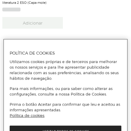
literatura 2 ESO (Capa mole)
Adicionar
POLÍTICA DE COOKIES
Receba todas as novidades
Utilizamos cookies próprias e de terceiros para melhorar
os nossos serviços e para lhe apresentar publicidade
relacionada com as suas preferências, analisando os seus
Subscreva a nossa newsletter e seja o primeiro a conhecer
hábitos de navegação.
todas as novidades, promoções exclusivas e descontos.
Para mais informações, ou para saber como alterar as
configurações, consulte a nossa Política de Cookies.
Email
Prima o botão Aceitar para confirmar que leu e aceitou as
ENVIAR
informações apresentadas.
Política de cookies
Li e aceito
a política de privacidade e os termos e condições de
subscrição
da newsletter