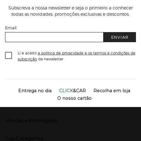
Subscreva a nossa newsletter e seja o primeiro a conhecer
todas as novidades, promoções exclusivas e descontos.
Email
ENVIAR
Li e aceito
a política de privacidade e os termos e condições de
subscrição
da newsletter
Información del sitio web y servicios
Servicios destacados
Entrega no dia
CLICK
&CAR
Recolha em loja
O nosso cartão
Marcas e Promoções
Presiona Enter para expandir
As nossas marcas
Top Categorias
Marcas no El Corte Inglés