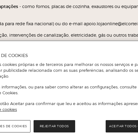
daptações
- como fornos, placas de cozinha, exaustores ou equip
a para rede fixa nacional) ou do e-mail apoio.lojaonline@elcortein
ão, intervenções de canalização, eletricidade, gás ou outros traba
a para o equipamento que pretende adquirir, recomendamos que no
A DE COOKIES
s cookies próprias e de terceiros para melhorar os nossos serviços e p
r publicidade relacionada com as suas preferências, analisando os s
ação.
 informações, ou para saber como alterar as configurações, consulte
e Cookies.
 água e/ou gelo ligado à rede, a entrega é realizada diretamen
otão Aceitar para confirmar que leu e aceitou as informações aprese
a, garantindo assim o correto funcionamento do equipamento.
e cookies
ladores e side‑by‑side, poderá ainda solicitar a alteração do sent
ÕES DE COOKIES
REJEITAR TODOS
ACEITAR TODOS 
à corrente elétrica no momento da entrega
. é essencial que o e