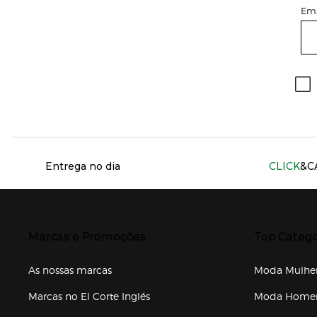
Ema
Información del sitio web y servicios
Entrega no dia
CLICK
&C
Presiona Enter para expandir
Presiona Ente
Marcas e Promoções
Top Catego
As nossas marcas
Moda Mulhe
Marcas no El Corte Inglés
Moda Hom