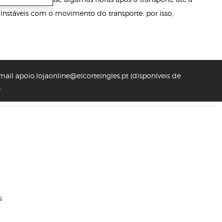
 instáveis com o movimento do transporte. por isso,
ail apoio.lojaonline@elcorteingles.pt (disponíveis de
.
s