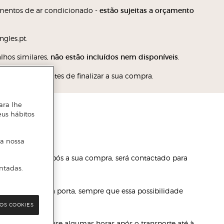
amentos de ar condicionado -
estão sujeitas a orçamento
gles.pt.
lhos similares,
não estão incluídos nem disponíveis
.
s contacte antes de finalizar a sua compra.
ara lhe
eus hábitos
 a nossa
te pela marca
. após a sua compra, será contactado para
ntadas.
ido de abertura da porta, sempre que essa possibilidade
OS COOKIES
quipamento repouse algumas horas após o transporte até à