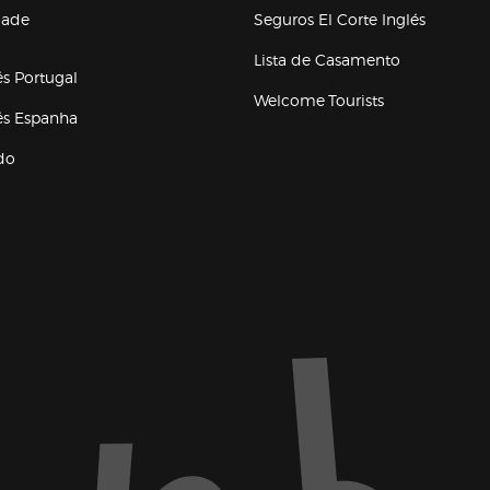
(abre en
dade
Seguros El Corte Inglés
a ventana)
Lista de Casamento
és Portugal
Welcome Tourists
(abre en nueva ventana)
lés Espanha
do
ventana)
Marca El Corte Inglés