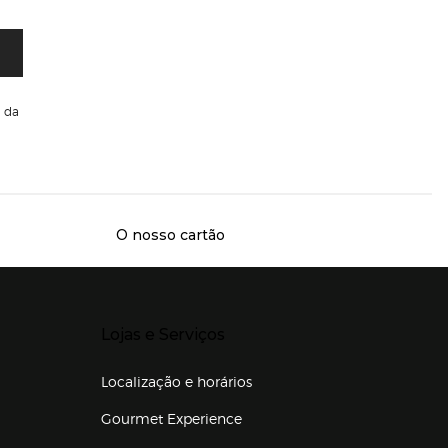
da
O nosso cartão
Presiona Enter para expandir
Lojas e Serviços
Localização e horários
Gourmet Experience