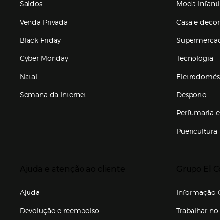
Saldos
Moda Infanti
Venda Privada
Casa e deco
Black Friday
Supermerca
Cyber Monday
Tecnologia
Natal
Eletrodomés
Semana da Internet
Desporto
Enlaces de marcas e promoções
Perfumaria e
Puericultura
Enlaces de to
Presiona Enter para expandir
Presiona Ente
Ajuda e atenção ao cliente
Grupo El C
Enlaces de gr
Ajuda
Informação C
Devolução e reembolso
Trabalhar no 