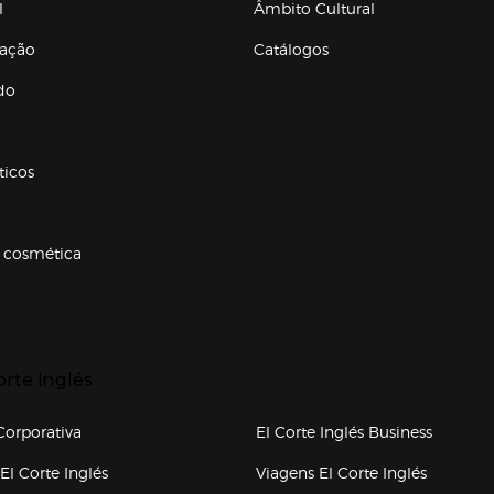
l
Âmbito Cultural
ração
Catálogos
Enlaces de conteúdos
do
ticos
 cosmética
p categorias
r para expandir
orte Inglés
upo el corte inglés
orporativa
El Corte Inglés Business
(abre en nueva ventana)
(abre en
El Corte Inglés
Viagens El Corte Inglés