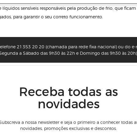
 líquidos sensíveis responsáveis pela produção de frio, que ficam
ados, para garantir o seu correto funcionamento.
lefone 21 353 20 20 (chamada para rede fixa nacional) ou do e-m
Segunda a Sábado das 9h30 às 22h e Domingo das 9h30 às 20h)
Receba todas as
novidades
Subscreva a nossa newsletter e seja o primeiro a conhecer todas a
novidades, promoções exclusivas e descontos.