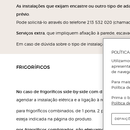
As instalações que exijam encastre ou outro tipo de a
prévio
.
Pode solicitá-lo através do telefone 213 532 020 (chamad
Serviços extra
, que impliquem afixação à parede, escavaç
Em caso de dúvida sobre o tipo de instalação necessári
POLÍTIC
Utilizamo
FRIGORÍFICOS
apresenta
de naveg
Para mais
Política d
No
caso de frigoríficos side‑by‑side com dispensador de
Prima o b
agendar a instalação elétrica e a ligação à rede de águ
Política d
para frigoríficos combinados, de 1 porta, 2 portas, conge
esteja indicada na página do produto.
DEFINIÇ
nos frigoríficos combinados, não efetuamos a ligação 