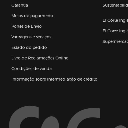
Garantia
Sustentabili
(abre en nuev
Meios de pagamento
El Corte Ingl
Portes de Envio
El Corte Ing
Vantagens e serviços
Supermerca
Estado do pedido
Livro de Reclamações Online
Condições de venda
(abre en nueva 
Informação sobre intermediação de crédito
Enlaces de ajuda e atenção ao cliente