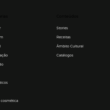
r para expandir
Presiona Enter para expandir
rias
Conteúdos
r
Stories
em
Receitas
l
Âmbito Cultural
ração
Catálogos
Enlaces de conteúdos
do
ticos
 cosmética