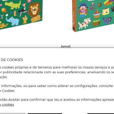
Janod
s - Animais de África
Histórias Magnéticas Horta
A DE COOKIES
s cookies próprias e de terceiros para melhorar os nossos serviços e p
Adicionar
Adicionar
r publicidade relacionada com as suas preferências, analisando os s
ação.
 informações, ou para saber como alterar as configurações, consulte
e Cookies.
otão Aceitar para confirmar que leu e aceitou as informações aprese
e cookies