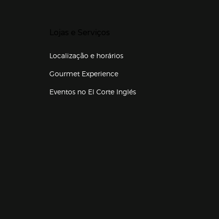
Presiona Enter para expandir
Lojas e Serviços
Localização e horários
Gourmet Experience
Eventos no El Corte Inglés
Enlaces de lojas e serviços