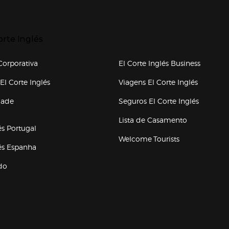
p categorias
r para expandir
orte Inglés
upo el corte inglés
orporativa
El Corte Inglés Business
(abre en nueva ventana)
(abre en
El Corte Inglés
Viagens El Corte Inglés
(abre en
dade
Seguros El Corte Inglés
a ventana)
Lista de Casamento
és Portugal
Welcome Tourists
(abre en nueva ventana)
lés Espanha
do