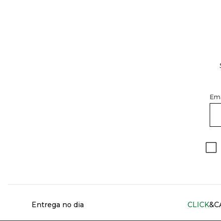
Ema
Información del sitio web y servicios
Entrega no dia
CLICK
&C