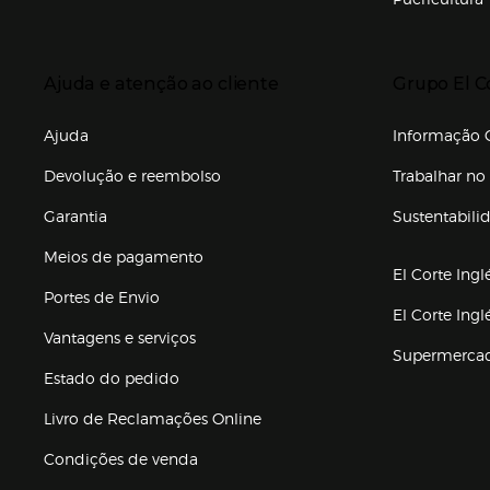
Enlaces de to
Presiona Enter para expandir
Presiona Ente
Ajuda e atenção ao cliente
Grupo El C
Enlaces de gr
Ajuda
Informação C
Devolução e reembolso
Trabalhar no 
Garantia
Sustentabili
(abre en nuev
Meios de pagamento
El Corte Ingl
Portes de Envio
El Corte Ing
Vantagens e serviços
Supermerca
Estado do pedido
Livro de Reclamações Online
Condições de venda