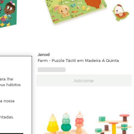
Janod
Farm - Puzzle Táctil em Madeira A Quinta
ara lhe
Adicionar
eus hábitos
 a nossa
ntadas.