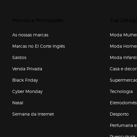
Presiona Enter para expandir
Presiona Ente
Marcas e Promoções
Top Catego
As nossas marcas
Moda Mulhe
Marcas no El Corte Inglés
Moda Hom
Saldos
Moda Infanti
Venda Privada
Casa e deco
Black Friday
Supermerca
Cyber Monday
Tecnologia
Natal
Eletrodomés
Semana da Internet
Desporto
Enlaces de marcas e promoções
Perfumaria e
Puericultura