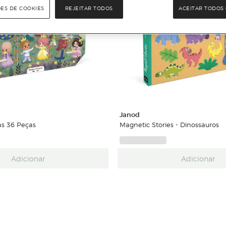
ÕES DE COOKIES
REJEITAR TODOS
ACEITAR TODOS 
Janod
as 36 Peças
Magnetic Stories - Dinossauros
Adicionar
Adicionar