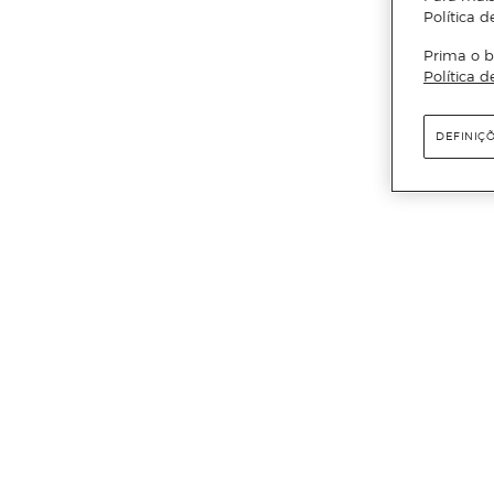
Política d
Prima o b
Política d
DEFINIÇ