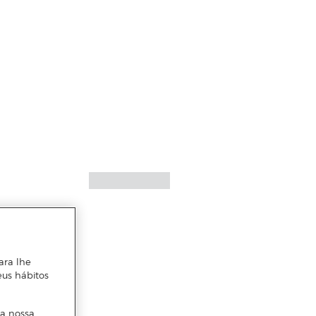
ara lhe
eus hábitos
 a nossa