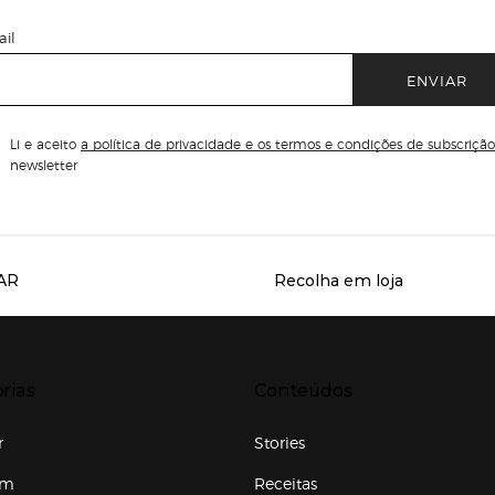
il
ENVIAR
Li e aceito
a política de privacidade e os termos e condições de subscrição
newsletter
AR
Recolha em loja
Servicios destacados
r para expandir
Presiona Enter para expandir
rias
Conteúdos
r
Stories
em
Receitas