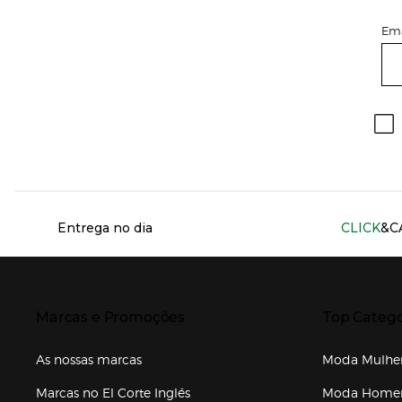
Ema
Información del sitio web y servicios
Entrega no dia
CLICK
&C
Presiona Enter para expandir
Presiona Ente
Marcas e Promoções
Top Catego
As nossas marcas
Moda Mulhe
Marcas no El Corte Inglés
Moda Hom