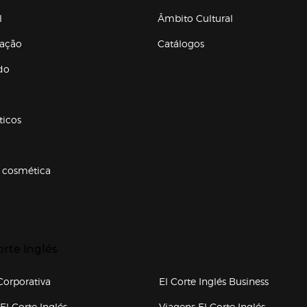
l
Âmbito Cultural
ração
Catálogos
Enlaces de conteúdos
do
ticos
 cosmética
p categorias
r para expandir
orte Inglés
upo el corte inglés
orporativa
El Corte Inglés Business
(abre en nueva ventana)
(abre en
El Corte Inglés
Viagens El Corte Inglés