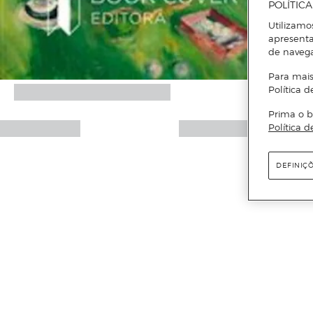
POLÍTIC
Utilizamo
apresenta
de naveg
Para mais
Política d
Prima o b
Política d
DEFINIÇ