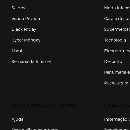
Saldos
Moda Infanti
Venda Privada
Casa e deco
Black Friday
Supermerca
Cyber Monday
Tecnologia
Natal
Eletrodomés
Semana da Internet
Desporto
Enlaces de marcas e promoções
Perfumaria e
Puericultura
Enlaces de to
Presiona Enter para expandir
Presiona Ente
Ajuda e atenção ao cliente
Grupo El C
Enlaces de gr
Ajuda
Informação C
Devolução e reembolso
Trabalhar no 