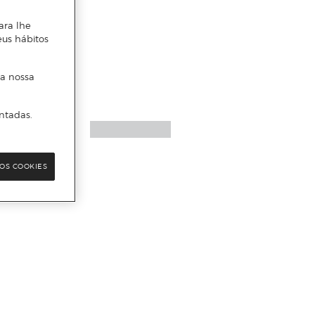
ara lhe
eus hábitos
 a nossa
ntadas.
OS COOKIES