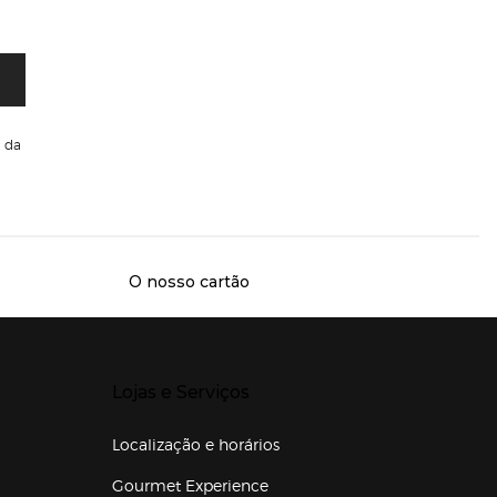
da
O nosso cartão
Presiona Enter para expandir
Lojas e Serviços
Localização e horários
Gourmet Experience