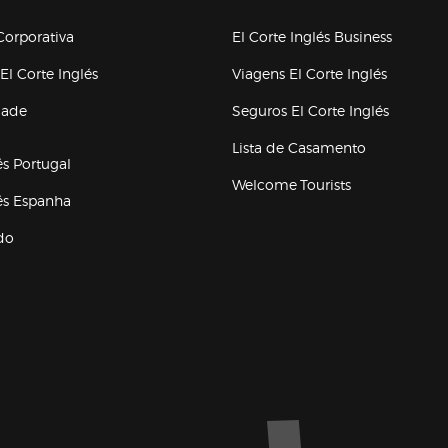
upo el corte inglés
orporativa
El Corte Inglés Business
(abre en nueva ventana)
(abre en
El Corte Inglés
Viagens El Corte Inglés
(abre en
dade
Seguros El Corte Inglés
a ventana)
Lista de Casamento
és Portugal
Welcome Tourists
(abre en nueva ventana)
lés Espanha
do
ventana)
Marca El Corte Inglés