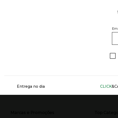
Ema
Información del sitio web y servicios
Entrega no dia
CLICK
&C
Presiona Enter para expandir
Presiona Ente
Marcas e Promoções
Top Catego