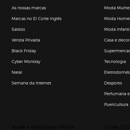
As nossas marcas
Moda Mulhe
Marcas no El Corte Inglés
Moda Hom
Saldos
Moda Infanti
Venda Privada
Casa e deco
Black Friday
Supermerca
Cyber Monday
Tecnologia
Natal
Eletrodomés
Semana da Internet
Desporto
Enlaces de marcas e promoções
Perfumaria e
Puericultura
Enlaces de to
Presiona Enter para expandir
Presiona Ente
Ajuda e atenção ao cliente
Grupo El C