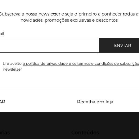
Subscreva a nossa newsletter e seja o primeiro a conhecer todas a
novidades, promoções exclusivas e descontos.
il
ENVIAR
Li e aceito
a política de privacidade e os termos e condições de subscrição
newsletter
AR
Recolha em loja
Servicios destacados
r para expandir
Presiona Enter para expandir
rias
Conteúdos