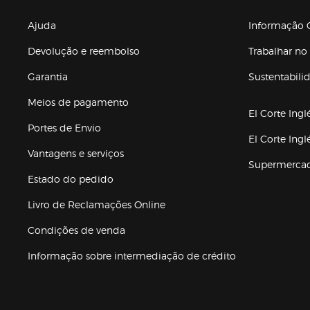
Enlaces de gr
Ajuda
Informação C
Devolução e reembolso
Trabalhar no 
Garantia
Sustentabili
(abre en nuev
Meios de pagamento
El Corte Ingl
Portes de Envio
El Corte Ing
Vantagens e serviços
Supermerca
Estado do pedido
Livro de Reclamações Online
Condições de venda
(abre en nueva 
Informação sobre intermediação de crédito
Enlaces de ajuda e atenção ao cliente