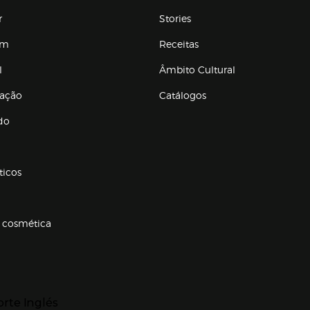
r
Stories
em
Receitas
l
Âmbito Cultural
ração
Catálogos
Enlaces de conteúdos
do
ticos
 cosmética
p categorias
r para expandir
orte Inglés