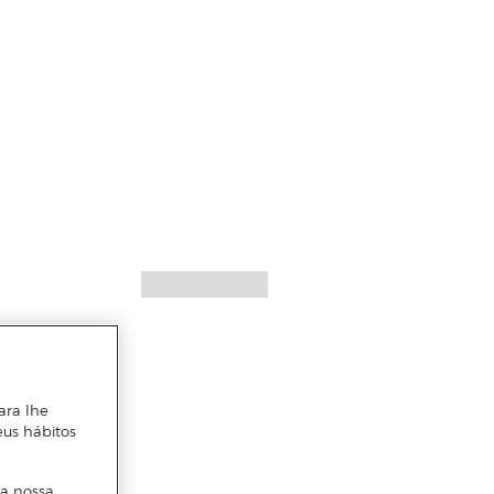
ara lhe
eus hábitos
 a nossa