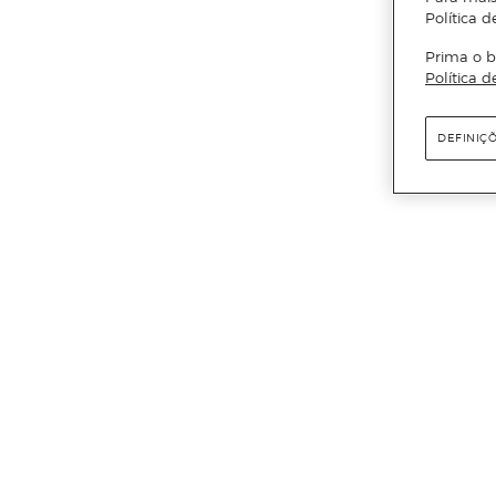
Política d
Prima o b
Política d
DEFINIÇ