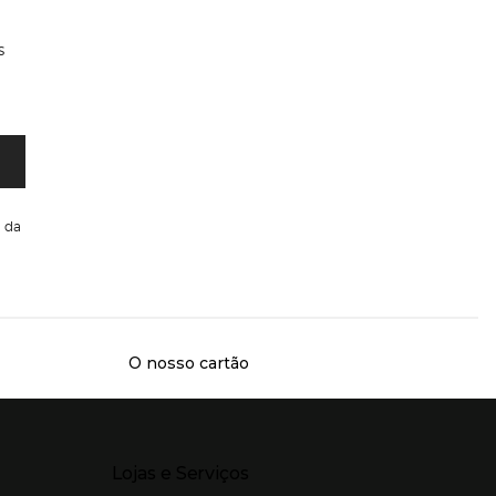
s
da
O nosso cartão
Presiona Enter para expandir
Lojas e Serviços