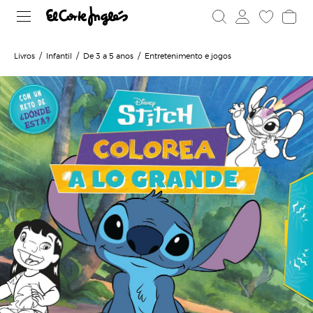
Livros
Infantil
De 3 a 5 anos
Entretenimento e jogos