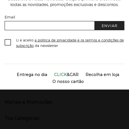
todas as novidades, promoções exclusivas e descontos.
Email
ENVIAR
Li e aceito
a política de privacidade e os termos e condições de
subscrição
da newsletter
Información del sitio web y servicios
Servicios destacados
Entrega no dia
CLICK
&CAR
Recolha em loja
O nosso cartão
Marcas e Promoções
Presiona Enter para expandir
As nossas marcas
Top Categorias
Marcas no El Corte Inglés
Saldos
Presiona Enter para expandir