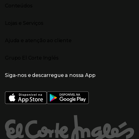
Moda Mulher
Venda Privada
Conteúdos
Moda Homem
Black Friday
Moda Infantil
Cyber Monday
Presiona Enter para expandir
Stories
Casa e decoração
Natal
Lojas e Serviços
Receitas
Supermercado
Semana da Internet
Âmbito Cultural
Tecnologia
Presiona Enter para expandir
Localização e horários
Catálogos
Eletrodomésticos
Enlaces de marcas e promoções
Ajuda e atenção ao cliente
Gourmet Experience
Desporto
Eventos no El Corte Inglés
Enlaces de conteúdos
Presiona Enter para expandir
Perfumaria e cosmética
Ajuda
Grupo El Corte Inglés
Puericultura
Devolução e reembolso
Enlaces de lojas e serviços
Garantia
Presiona Enter para expandir
Enlaces de grupo el corte inglés
Informação Corporativa
Enlaces de top categorias
Meios de pagamento
Siga-nos e descarregue a nossa App
(abre en nueva ventana)
Trabalhar no El Corte Inglés
Portes de Envio
Sustentabilidade
Vantagens e serviços
(abre en nueva ventana)
El Corte Inglés Portugal
Estado do pedido
(abre en nueva ventana)
El Corte Inglés Espanha
Livro de Reclamações Online
Supermercado
Condições de venda
(abre en nueva ven
Informação sobre intermediação de crédito
El Corte Inglés Business
Marca El Corte Inglés
(abre en nueva ventana)
Viagens El Corte Inglés
Enlaces de ajuda e atenção ao cliente
(abre en nueva ventana)
Seguros El Corte Inglés
Lista de Casamento