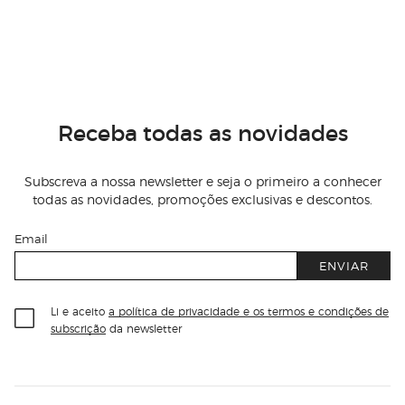
Receba todas as novidades
Subscreva a nossa newsletter e seja o primeiro a conhecer
todas as novidades, promoções exclusivas e descontos.
Email
ENVIAR
Li e aceito
a política de privacidade e os termos e condições de
subscrição
da newsletter
Información del sitio web y servicios
Servicios destacados