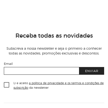
Receba todas as novidades
Subscreva a nossa newsletter e seja o primeiro a conhecer
todas as novidades, promoções exclusivas e descontos.
Email
ENVIAR
Li e aceito
a política de privacidade e os termos e condições de
subscrição
da newsletter
Información del sitio web y servicios
Servicios destacados