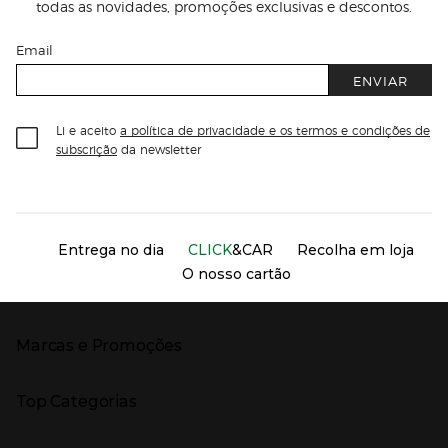
todas as novidades, promoções exclusivas e descontos.
Email
ENVIAR
Li e aceito
a política de privacidade e os termos e condições de
subscrição
da newsletter
Información del sitio web y servicios
Servicios destacados
Entrega no dia
CLICK
&CAR
Recolha em loja
O nosso cartão
Marcas e Promoções
Presiona Enter para expandir
As nossas marcas
Top Categorias
Marcas no El Corte Inglés
Saldos
Presiona Enter para expandir
Moda Mulher
Venda Privada