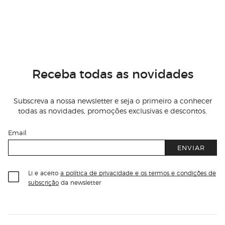
Receba todas as novidades
Subscreva a nossa newsletter e seja o primeiro a conhecer
todas as novidades, promoções exclusivas e descontos.
Email
ENVIAR
Li e aceito
a política de privacidade e os termos e condições de
subscrição
da newsletter
Información del sitio web y servicios
Servicios destacados