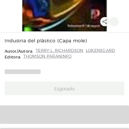
Industria del plástico (Capa mole)
Autor/Autora:
TERRY L. RICHARDSON
LOKENSGARD
Editora:
THOMSON PARANINFO
Esgotado