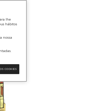
ara lhe
eus hábitos
 a nossa
ntadas.
OS COOKIES