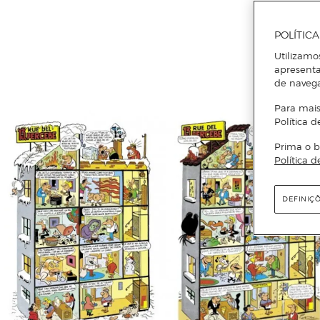
POLÍTIC
Utilizamo
apresenta
de naveg
Para mais
Política d
Prima o b
Política d
DEFINIÇ