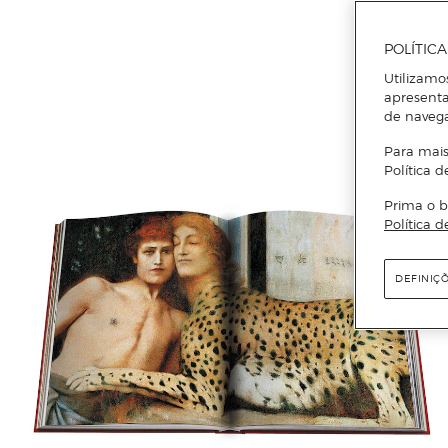
POLÍTIC
Utilizamo
apresenta
de naveg
Para mais
Política d
Prima o b
Política d
DEFINIÇ