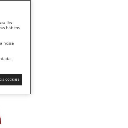
ara lhe
eus hábitos
 a nossa
ntadas.
OS COOKIES