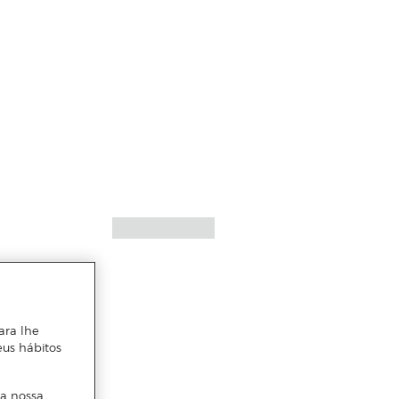
ara lhe
eus hábitos
 a nossa