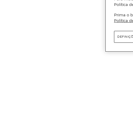
Política d
Prima o b
Política d
DEFINIÇ