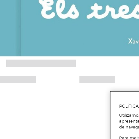
POLÍTIC
Utilizamo
apresenta
de naveg
Para mais