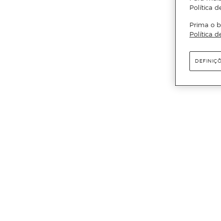
Política d
Prima o b
Política d
DEFINIÇ