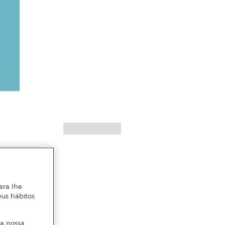
ara lhe
eus hábitos
 a nossa