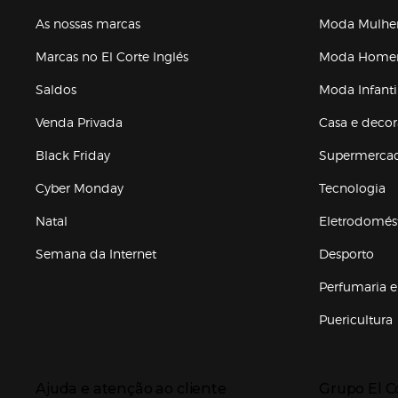
As nossas marcas
Moda Mulhe
Marcas no El Corte Inglés
Moda Hom
Saldos
Moda Infanti
Venda Privada
Casa e deco
Black Friday
Supermerca
Cyber Monday
Tecnologia
Natal
Eletrodomés
Semana da Internet
Desporto
Enlaces de marcas e promoções
Perfumaria e
Puericultura
Enlaces de to
Presiona Enter para expandir
Presiona Ente
Ajuda e atenção ao cliente
Grupo El C