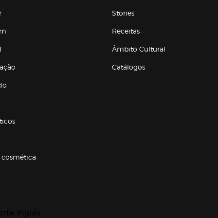
r
Stories
em
Receitas
l
Âmbito Cultural
ração
Catálogos
Enlaces de conteúdos
do
ticos
 cosmética
p categorias
r para expandir
orte Inglés