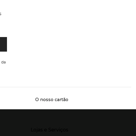
s
da
O nosso cartão
Presiona Enter para expandir
Lojas e Serviços