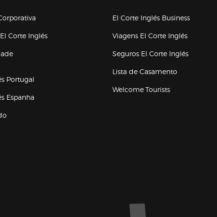
upo el corte inglés
orporativa
El Corte Inglés Business
(abre en nueva ventana)
(abre en
El Corte Inglés
Viagens El Corte Inglés
(abre en
dade
Seguros El Corte Inglés
a ventana)
Lista de Casamento
és Portugal
Welcome Tourists
(abre en nueva ventana)
lés Espanha
do
ventana)
Marca El Corte Inglés