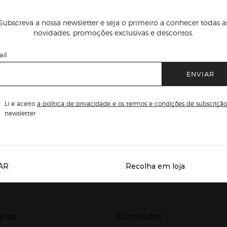
Subscreva a nossa newsletter e seja o primeiro a conhecer todas a
novidades, promoções exclusivas e descontos.
il
ENVIAR
Li e aceito
a política de privacidade e os termos e condições de subscrição
newsletter
AR
Recolha em loja
Servicios destacados
r para expandir
Presiona Enter para expandir
rias
Conteúdos