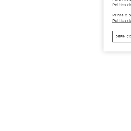
Política d
Prima o b
Política d
DEFINIÇ