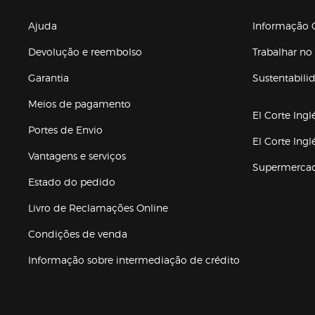
Enlaces de gr
Ajuda
Informação C
Devolução e reembolso
Trabalhar no 
Garantia
Sustentabili
(abre en nuev
Meios de pagamento
El Corte Ingl
Portes de Envio
El Corte Ing
Vantagens e serviços
Supermerca
Estado do pedido
Livro de Reclamações Online
Condições de venda
(abre en nueva 
Informação sobre intermediação de crédito
Enlaces de ajuda e atenção ao cliente