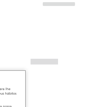
ara lhe
eus hábitos
 a nossa