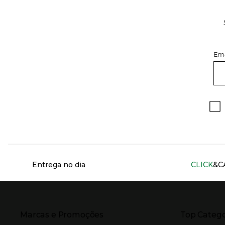
Ema
Información del sitio web y servicios
Entrega no dia
CLICK
&C
Presiona Enter para expandir
Presiona Ente
Marcas e Promoções
Top Catego