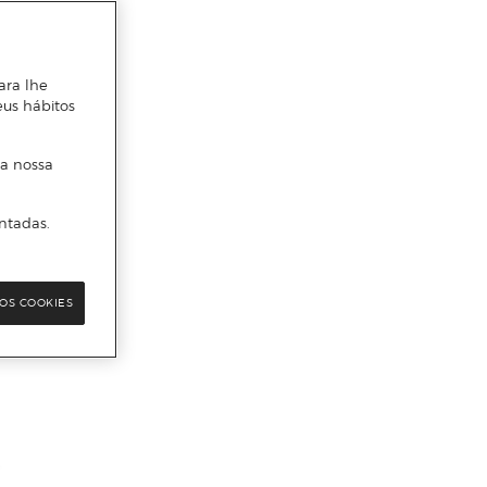
ara lhe
eus hábitos
 a nossa
ntadas.
OS COOKIES