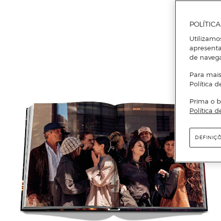
POLÍTIC
Utilizamo
apresenta
de naveg
Para mais
Política d
Prima o b
Política d
DEFINIÇ