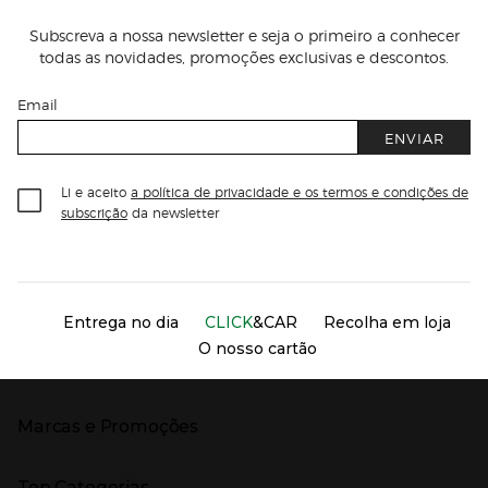
Subscreva a nossa newsletter e seja o primeiro a conhecer
todas as novidades, promoções exclusivas e descontos.
Email
ENVIAR
Li e aceito
a política de privacidade e os termos e condições de
subscrição
da newsletter
Información del sitio web y servicios
Servicios destacados
Entrega no dia
CLICK
&CAR
Recolha em loja
O nosso cartão
Marcas e Promoções
Presiona Enter para expandir
As nossas marcas
Top Categorias