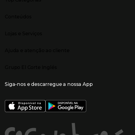
Marcas no El Corte Inglés
Saldos
Presiona Enter para expandir
Moda Mulher
Venda Privada
Conteúdos
Moda Homem
Black Friday
Moda Infantil
Cyber Monday
Presiona Enter para expandir
Stories
Casa e decoração
Natal
Lojas e Serviços
Receitas
Supermercado
Semana da Internet
Âmbito Cultural
Tecnologia
Presiona Enter para expandir
Localização e horários
Catálogos
Eletrodomésticos
Enlaces de marcas e promoções
Ajuda e atenção ao cliente
Gourmet Experience
Desporto
Eventos no El Corte Inglés
Enlaces de conteúdos
Presiona Enter para expandir
Perfumaria e cosmética
Ajuda
Grupo El Corte Inglés
Puericultura
Devolução e reembolso
Enlaces de lojas e serviços
Garantia
Presiona Enter para expandir
Enlaces de grupo el corte inglés
Informação Corporativa
Enlaces de top categorias
Meios de pagamento
Siga-nos e descarregue a nossa App
(abre en nueva ventana)
Trabalhar no El Corte Inglés
Portes de Envio
Sustentabilidade
Vantagens e serviços
(abre en nueva ventana)
El Corte Inglés Portugal
Estado do pedido
(abre en nueva ventana)
El Corte Inglés Espanha
Livro de Reclamações Online
Supermercado
Condições de venda
(abre en nueva ven
Informação sobre intermediação de crédito
El Corte Inglés Business
Marca El Corte Inglés
(abre en nueva ventana)
Viagens El Corte Inglés
Enlaces de ajuda e atenção ao cliente
(abre en nueva ventana)
Seguros El Corte Inglés