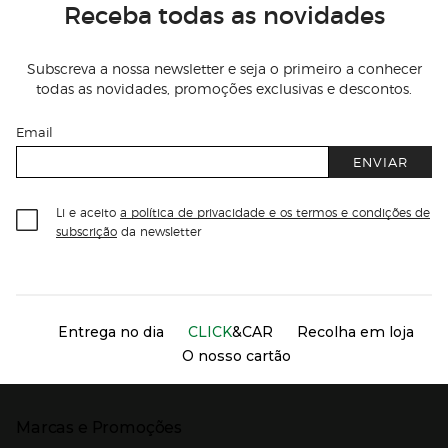
Receba todas as novidades
Subscreva a nossa newsletter e seja o primeiro a conhecer
todas as novidades, promoções exclusivas e descontos.
Email
ENVIAR
Li e aceito
a política de privacidade e os termos e condições de
subscrição
da newsletter
Información del sitio web y servicios
Servicios destacados
Entrega no dia
CLICK
&CAR
Recolha em loja
O nosso cartão
Marcas e Promoções