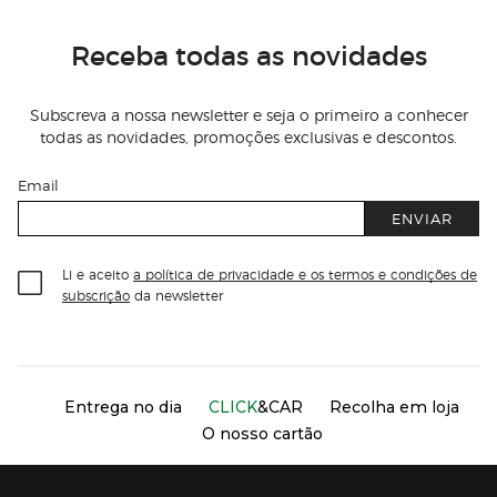
Receba todas as novidades
Subscreva a nossa newsletter e seja o primeiro a conhecer
todas as novidades, promoções exclusivas e descontos.
Email
ENVIAR
Li e aceito
a política de privacidade e os termos e condições de
subscrição
da newsletter
Información del sitio web y servicios
Servicios destacados
Entrega no dia
CLICK
&CAR
Recolha em loja
O nosso cartão