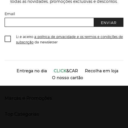
todas as novidades, promoções exclusivas e descontos.
Email
ENVIAR
Li e aceito
a política de privacidade e os termos e condições de
subscrição
da newsletter
Información del sitio web y servicios
Servicios destacados
Entrega no dia
CLICK
&CAR
Recolha em loja
O nosso cartão
Marcas e Promoções
Presiona Enter para expandir
As nossas marcas
Top Categorias
Marcas no El Corte Inglés
Saldos
Presiona Enter para expandir
Moda Mulher
Venda Privada