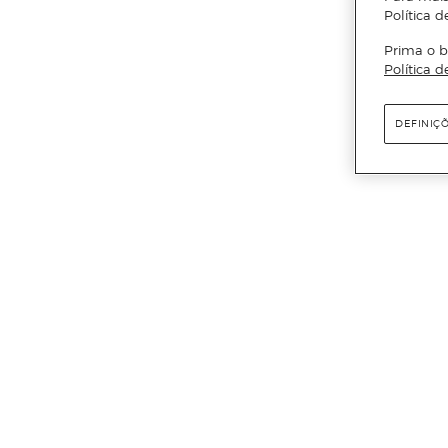
Política d
Prima o b
Política d
DEFINIÇ