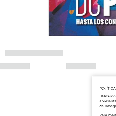
POLÍTIC
Utilizamo
apresenta
de naveg
Para mais