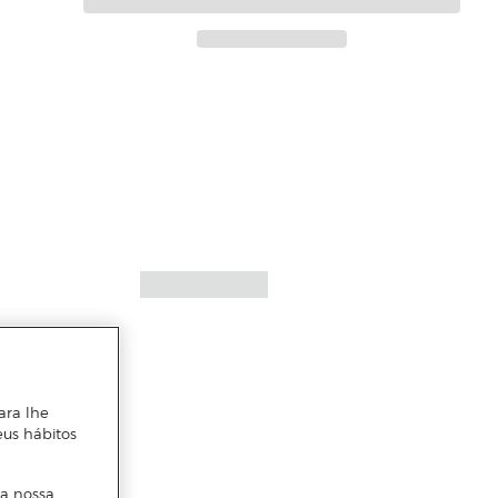
ara lhe
eus hábitos
 a nossa