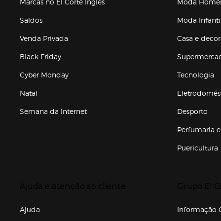
Marcas no El Corte Inglés
Moda Hom
Saldos
Moda Infanti
Venda Privada
Casa e deco
Black Friday
Supermerca
Cyber Monday
Tecnologia
Natal
Eletrodomés
Semana da Internet
Desporto
Enlaces de marcas e promoções
Perfumaria e
Puericultura
Enlaces de to
Presiona Enter para expandir
Presiona Ente
Ajuda e atenção ao cliente
Grupo El C
Enlaces de gr
Ajuda
Informação C