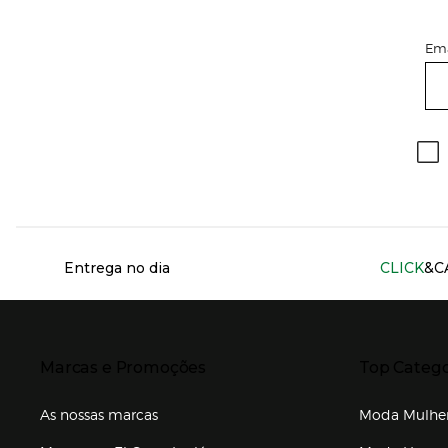
Ema
Información del sitio web y servicios
Entrega no dia
CLICK
&C
Presiona Enter para expandir
Presiona Ente
Marcas e Promoções
Top Catego
As nossas marcas
Moda Mulhe