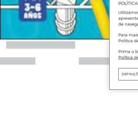
POLÍTIC
Utilizamo
apresenta
de naveg
Para mais
Política d
Prima o b
Política d
DEFINIÇ