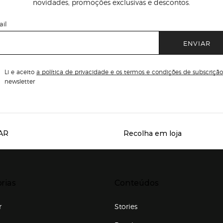
novidades, promoções exclusivas e descontos.
il
ENVIAR
Li e aceito
a política de privacidade e os termos e condições de subscrição
newsletter
AR
Recolha em loja
Servicios destacados
r para expandir
Presiona Enter para expandir
rias
Conteúdos
r
Stories