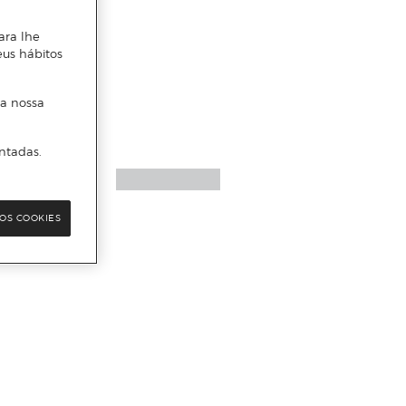
ara lhe
eus hábitos
 a nossa
ntadas.
OS COOKIES