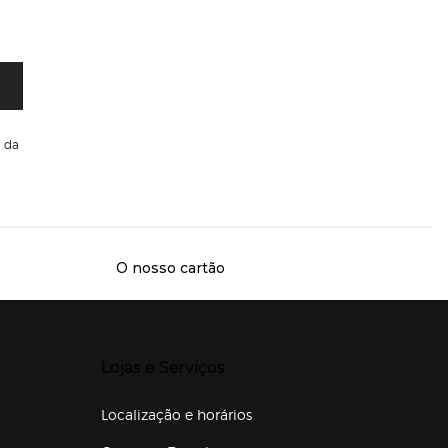
da
O nosso cartão
Presiona Enter para expandir
Lojas e Serviços
Localização e horários