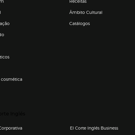
em
Receitas
l
Âmbito Cultural
ração
Catálogos
Enlaces de conteúdos
do
ticos
 cosmética
p categorias
r para expandir
orte Inglés
upo el corte inglés
orporativa
El Corte Inglés Business