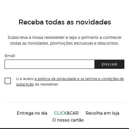
Receba todas as novidades
Subscreva a nossa newsletter e seja o primeiro a conhecer
todas as novidades, promoções exclusivas e descontos.
Email
ENVIAR
Li e aceito
a política de privacidade e os termos e condições de
subscrição
da newsletter
Información del sitio web y servicios
Servicios destacados
Entrega no dia
CLICK
&CAR
Recolha em loja
O nosso cartão