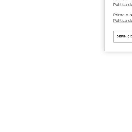
Política d
Prima o b
Política d
DEFINIÇ