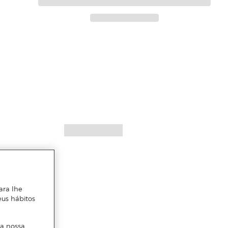
ara lhe
eus hábitos
 a nossa