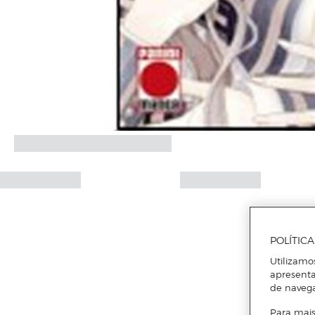
POLÍTIC
Utilizamo
apresenta
de naveg
Para mais