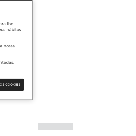
ara lhe
eus hábitos
 a nossa
ntadas.
OS COOKIES