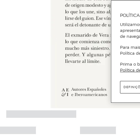
POLÍTIC
Utilizamo
apresenta
de naveg
Para mais
Política d
Prima o b
Política d
DEFINIÇ